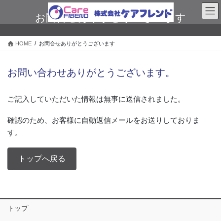
コ
ナ
ン
ビ
お問合せありがとうございます
テ
ゲ
ン
ー
HOME
お問合せありがとうございます
ツ
シ
に
ョ
移
ン
お問い合わせありがとうございます。
動
に
移
動
ご記入していただいた情報は無事に送信されました。
確認のため、お客様に自動返信メールをお送りしておりま
す。
トップへ戻る
トップ