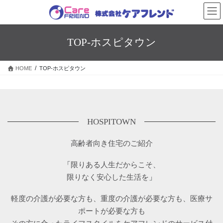
コ
ナ
ン
ビ
テ
ゲ
ン
ー
TOP-ホスピタウン
ツ
シ
に
ョ
移
ン
HOME
TOP-ホスピタウン
動
に
移
動
HOSPITOWN
高齢者向き住宅のご紹介
「
限りある人生だからこそ、
限りなく安心した生活を
」
軽度の介護が必要な方も、重度の介護が必要な方も、医療サ
ポートが必要な方も